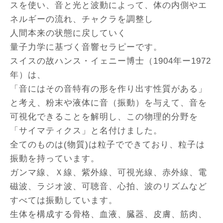
スを使い、音と光と波動によって、体の内側やエ
ネルギーの流れ、チャクラを調整し
人間本来の状態に戻していく
量子力学に基づく音響セラピーです。
スイスの故ハンス・イェニー博士（1904年ー1972
年）は、
「音にはその音特有の形を作り出す性質がある」
と考え、粉末や液体に音（振動）を与えて、音を
可視化できることを解明し、この物理的分野を
「サイマティクス」と名付けました。
全てのものは(物質)は粒子でできており、粒子は
振動を持っています。
ガンマ線、Ｘ線、紫外線、可視光線、赤外線、電
磁波、ラジオ波、可聴音、心拍、波のリズムなど
すべては振動しています。
生体を構成する骨格、血液、臓器、皮膚、筋肉、